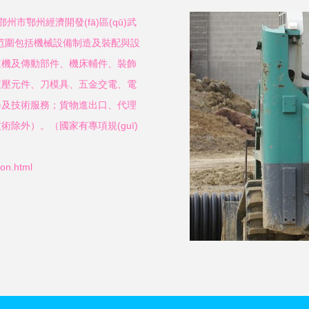
市鄂州經濟開發(fā)區(qū)武
營范圍包括機械設備制造及裝配與設
速機及傳動部件、機床輔件、裝飾
液壓元件、刀模具、五金交電、電
修及技術服務；貨物進出口、代理
除外）。（國家有專項規(guī)
on.html